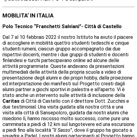
MOBILITA’ IN ITALIA
Polo Tecnico “Franchetti Salviani”- Città di Castello
Dal 7 al 10 febbraio 2022 il nostro Istituto ha avuto il piacere
di accogliere in mobilità quattro studenti tedeschi e cinque
studenti rumeni, ciascun gruppo accompagnato dai due
rispettivi docenti, mentre i due gruppi di studenti e docenti
finlandesi e turchi partecipavano online ad alcune delle
attività programmate. Queste andavano da presentazioni
multimediali delle attività della propria scuola a video di
presentazione degli alunni e dei propri hobby, dalla proiezione
ed interpretazione dei manifesti sul Progetto creati dagli
alunni partner a giochi sportivi in palestra e all’aperto. Vi è
stato anche un intervento sulle attività di inclusione della
Caritas
di Città di Castello con il direttore Dott. Zucchini e
due testimonial. Una visita guidata alla nostra città e una
visita alla città di Sansepolcro, guidata dai nostri alunni che
risiedono lì, hanno riscosso molto successo, come pure una
camminata a piedi di 12 km sul lungotevere ed una escursione
a piedi fino alla località “
Il Sasso
”, dove il gruppo ha giocato a
squadre a Padel. I nostri alunni partecipanti al Progetto hanno