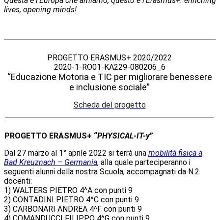
Questa è l'Europa che amiamo, questo è l'Erasmus+: enriching
lives, opening minds!
PROGETTO ERASMUS+ 2020/2022
2020-1-RO01-KA229-080206_6
“Educazione Motoria e TIC per migliorare benessere
e inclusione sociale”
Scheda del progetto
PROGETTO ERASMUS+ “
PHYSICAL-IT-y
”
Dal 27 marzo al 1° aprile 2022 si terrà una
mobilità fisica a
Bad Kreuznach – Germania
, alla quale parteciperanno i
seguenti alunni della nostra Scuola, accompagnati da N.2
docenti:
1) WALTERS PIETRO 4^A con punti 9
2) CONTADINI PIETRO 4^C con punti 9
3) CARBONARI ANDREA 4^F con punti 9
4) COMANDUCCI FILIPPO 4^G con punti 9