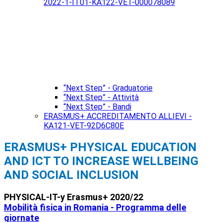
2022-1-IT01-KA122-VET-000078089
“Next Step” - Graduatorie
“Next Step” - Attività
“Next Step” - Bandi
ERASMUS+ ACCREDITAMENTO ALLIEVI -
KA121-VET-92D6C80E
ERASMUS+ PHYSICAL EDUCATION
AND ICT TO INCREASE WELLBEING
AND SOCIAL INCLUSION
PHYSICAL-IT-y Erasmus+ 2020/22
Mobilità fisica in Romania - Programma delle
giornate