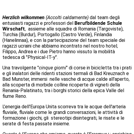
Herzlich wilkommen
(Accolti caldamente)
dal team degli
entusiasti ragazzi e professori del
Berufbildende Schule
Wirschaft
, assieme alle squadre di Romania (Targoviste),
Turchia (Burdur), Portogallo (Castro Verde), Finlandia
(Hanelinnaa), e con la partecipazione del team speciale dei
ragazzi ucraini che abbiamo incontrato nel nostro hotel;
Filippo, Andrea e i due Pietro hanno vissuto la mobilità
tedesca di "Physical-IT-y".
Una travolgente "
cinque giorni
" di corse in bicicletta tra i prati
e gli inalatori delle ridenti stazioni termali di Bad Kreuznach e
Bad Munster, immersi nelle vasche di acque calde all'aperto,
alla scoperta di morbide colline ricoperte di vigneti della
Renania-Palatinato, tra i borghi storici della epica Valle del
fiume Reno.
L'energia dell'Europa Unita scorreva tra le acque dell'arteria
fluviale, fluviale come le grandi conversazioni, le attività di
formazione i giochi, gli stereotipi disintegrati, le risate e le
serate di festa passate insieme.