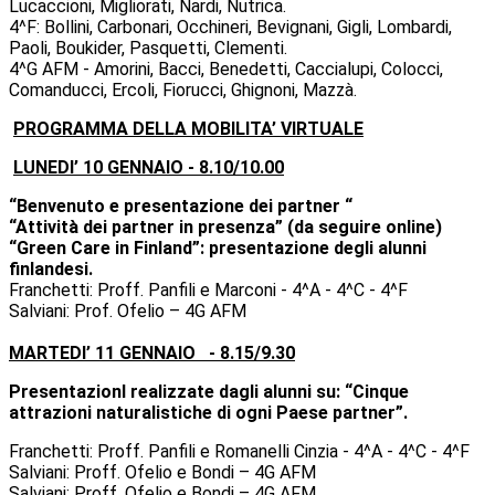
Lucaccioni, Migliorati, Nardi, Nutrica.
4^F: Bollini, Carbonari, Occhineri, Bevignani, Gigli, Lombardi,
Paoli, Boukider, Pasquetti, Clementi.
4^G AFM - Amorini, Bacci, Benedetti, Caccialupi, Colocci,
Comanducci, Ercoli, Fiorucci, Ghignoni, Mazzà.
PROGRAMMA DELLA MOBILITA’ VIRTUALE
LUNEDI’ 10 GENNAIO -
8.10/10.00
“Benvenuto e presentazione dei partner “
“Attività dei partner in presenza” (da seguire online)
“Green Care in Finland”: presentazione degli alunni
finlandesi.
Franchetti: Proff. Panfili e Marconi - 4^A - 4^C - 4^F
Salviani: Prof. Ofelio – 4G AFM
MARTEDI’ 11 GENNAIO -
8.15/9.30
PresentazionI realizzate dagli alunni su: “Cinque
attrazioni naturalistiche di ogni Paese partner”.
Franchetti: Proff. Panfili e Romanelli Cinzia - 4^A - 4^C - 4^F
Salviani: Proff. Ofelio e Bondi – 4G AFM
Salviani: Proff. Ofelio e Bondi – 4G AFM