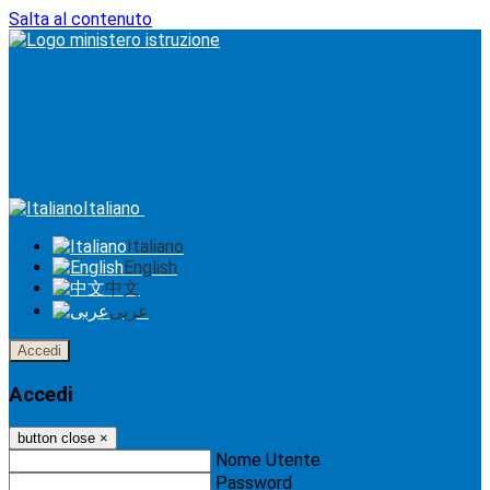
Salta al contenuto
Italiano
Italiano
English
中文
عربى
Accedi
Accedi
button close
×
Nome Utente
Password