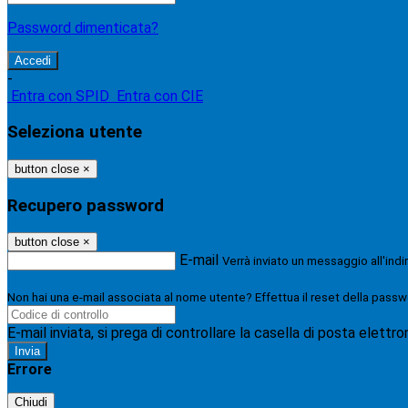
Password dimenticata?
-
Entra con SPID
Entra con CIE
Seleziona utente
button close
×
Recupero password
button close
×
E-mail
Verrà inviato un messaggio all'indi
Non hai una e-mail associata al nome utente? Effettua il reset della passw
E-mail inviata, si prega di controllare la casella di posta elettro
Errore
Chiudi