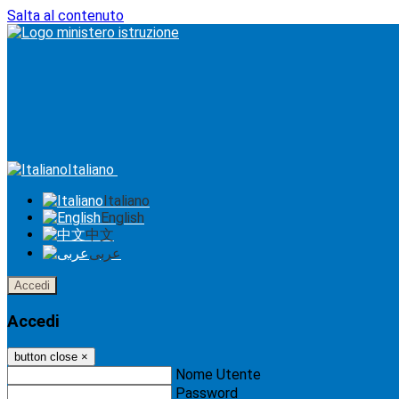
Salta al contenuto
Italiano
Italiano
English
中文
عربى
Accedi
Accedi
button close
×
Nome Utente
Password