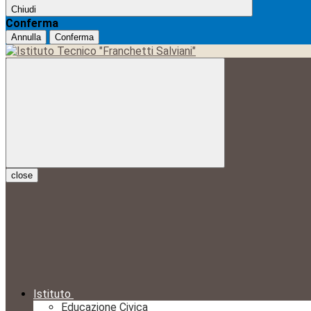
Chiudi
Conferma
Annulla
Conferma
close
Istituto
Educazione Civica