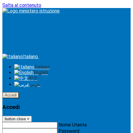
Salta al contenuto
Italiano
Italiano
English
中文
عربى
Accedi
Accedi
button close
×
Nome Utente
Password