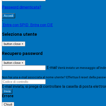
Password dimenticata?
-
Entra con SPID
Entra con CIE
Seleziona utente
button close
×
Recupero password
button close
×
E-mail
Verrà inviato un messaggio all'indi
Non hai una e-mail associata al nome utente? Effettua il reset della passw
E-mail inviata, si prega di controllare la casella di posta elettro
Errore
Chiudi