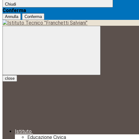
Chiudi
Conferma
Annulla
Conferma
close
Istituto
Educazione Civica