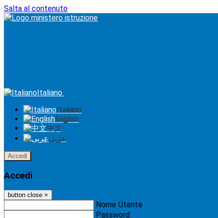
Salta al contenuto
Italiano
Italiano
English
中文
عربى
Accedi
Accedi
button close
×
Nome Utente
Password