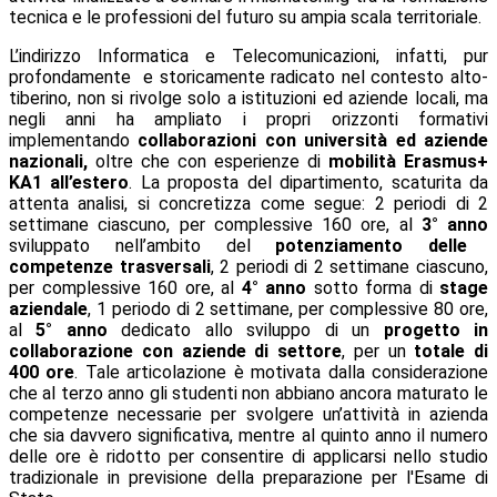
tecnica e le professioni del futuro su ampia scala territoriale.
L’indirizzo Informatica e Telecomunicazioni, infatti, pur
profondamente e storicamente radicato nel contesto alto-
tiberino, non si rivolge solo a istituzioni ed aziende locali, ma
negli anni ha ampliato i propri orizzonti formativi
implementando
collaborazioni
con università ed aziende
nazionali,
oltre che con esperienze di
mobilità Erasmus+
KA1 all’estero
.
La proposta del dipartimento, scaturita da
attenta analisi, si concretizza come segue: 2 periodi di 2
settimane ciascuno, per complessive 160 ore, al
3° anno
sviluppato nell’ambito del
potenziamento delle
competenze trasversali
, 2 periodi di 2 settimane ciascuno,
per complessive 160 ore, al
4° anno
sotto forma di
stage
aziendale
, 1 periodo di 2 settimane, per complessive 80 ore,
al
5° anno
dedicato allo sviluppo di un
progetto in
collaborazione con aziende di settore
, per un
totale di
400 ore
. Tale articolazione è motivata dalla considerazione
che al terzo anno gli studenti non abbiano ancora maturato le
competenze necessarie per svolgere un’attività in azienda
che sia davvero significativa, mentre al quinto anno il numero
delle ore è ridotto per consentire di applicarsi nello studio
tradizionale in previsione della preparazione per l'Esame di