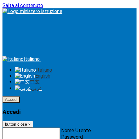
Salta al contenuto
Italiano
Italiano
English
中文
عربى
Accedi
Accedi
button close
×
Nome Utente
Password