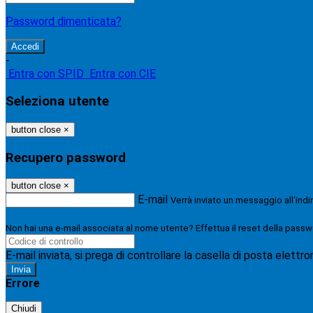
Password dimenticata?
-
Entra con SPID
Entra con CIE
Seleziona utente
button close
×
Recupero password
button close
×
E-mail
Verrà inviato un messaggio all'indi
Non hai una e-mail associata al nome utente? Effettua il reset della passw
E-mail inviata, si prega di controllare la casella di posta elettro
Errore
Chiudi