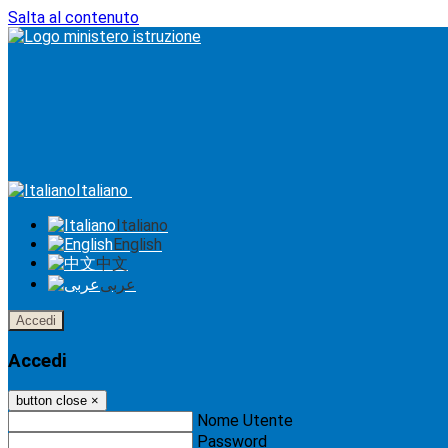
Salta al contenuto
Italiano
Italiano
English
中文
عربى
Accedi
Accedi
button close
×
Nome Utente
Password