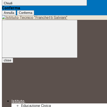
Chiudi
Conferma
Annulla
Conferma
close
Istituto
Educazione Civica