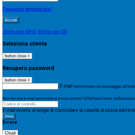
Password dimenticata?
-
Entra con SPID
Entra con CIE
Seleziona utente
button close
×
Recupero password
button close
×
E-mail
Verrà inviato un messaggio all'indi
Non hai una e-mail associata al nome utente? Effettua il reset della passw
E-mail inviata, si prega di controllare la casella di posta elettro
Errore
Chiudi