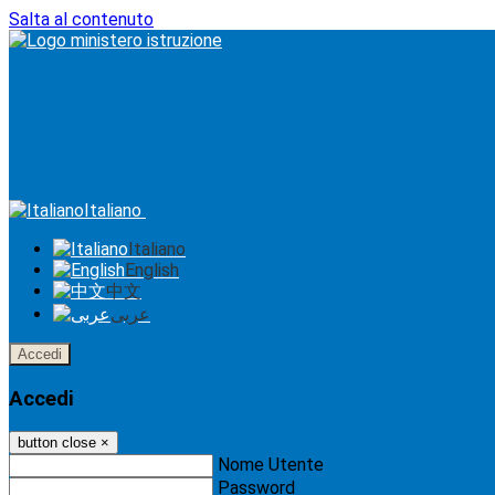
Salta al contenuto
Italiano
Italiano
English
中文
عربى
Accedi
Accedi
button close
×
Nome Utente
Password