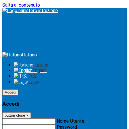
Salta al contenuto
Italiano
Italiano
English
中文
عربى
Accedi
Accedi
button close
×
Nome Utente
Password