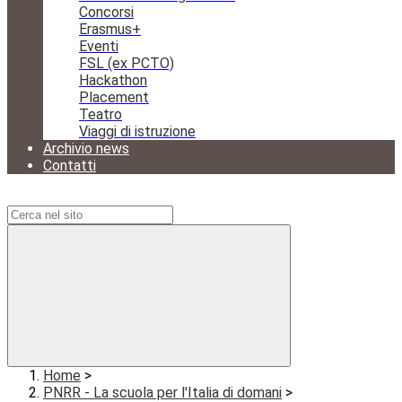
Concorsi
Erasmus+
Eventi
FSL (ex PCTO)
Hackathon
Placement
Teatro
Viaggi di istruzione
Archivio news
Contatti
Campo di ricerca per le pagine del sito
Home
>
PNRR - La scuola per l'Italia di domani
>