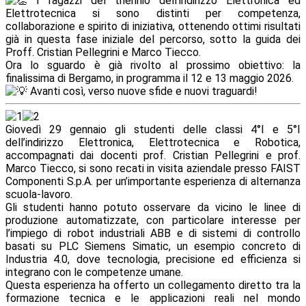
I ragazzi del triennio dell’indirizzo Elettronica ed
Elettrotecnica si sono distinti per competenza,
collaborazione e spirito di iniziativa, ottenendo ottimi risultati
già in questa fase iniziale del percorso, sotto la guida dei
Proff. Cristian Pellegrini e Marco Tiecco.
Ora lo sguardo è già rivolto al prossimo obiettivo: la
finalissima di Bergamo, in programma il 12 e 13 maggio 2026.
Avanti così, verso nuove sfide e nuovi traguardi!
Giovedì 29 gennaio gli studenti delle classi 4°I e 5°I
dell’indirizzo Elettronica, Elettrotecnica e Robotica,
accompagnati dai docenti prof. Cristian Pellegrini e prof.
Marco Tiecco, si sono recati in visita aziendale presso FAIST
Componenti S.p.A. per un’importante esperienza di alternanza
scuola-lavoro.
Gli studenti hanno potuto osservare da vicino le linee di
produzione automatizzate, con particolare interesse per
l’impiego di robot industriali ABB e di sistemi di controllo
basati su PLC Siemens Simatic, un esempio concreto di
Industria 4.0, dove tecnologia, precisione ed efficienza si
integrano con le competenze umane.
Questa esperienza ha offerto un collegamento diretto tra la
formazione tecnica e le applicazioni reali nel mondo