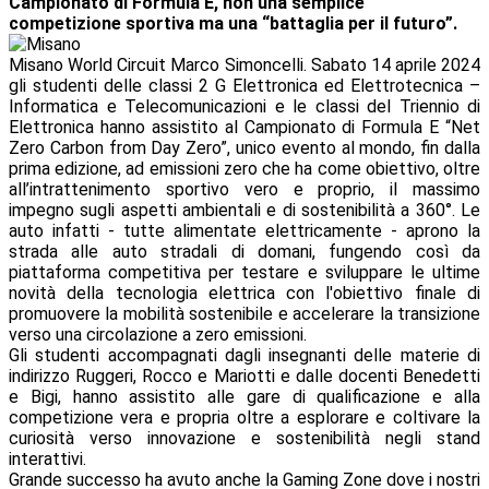
Campionato di Formula E, non una semplice
competizione sportiva ma una “battaglia per il futuro”.
Misano World Circuit Marco Simoncelli. Sabato 14 aprile 2024
gli studenti delle classi 2 G Elettronica ed Elettrotecnica –
Informatica e Telecomunicazioni e le classi del Triennio di
Elettronica hanno assistito al Campionato di Formula E “Net
Zero Carbon from Day Zero”, unico evento al mondo, fin dalla
prima edizione, ad emissioni zero che ha come obiettivo, oltre
all’intrattenimento sportivo vero e proprio, il massimo
impegno sugli aspetti ambientali e di sostenibilità a 360°. Le
auto infatti - tutte alimentate elettricamente - aprono la
strada alle auto stradali di domani, fungendo così da
piattaforma competitiva per testare e sviluppare le ultime
novità della tecnologia elettrica con l'obiettivo finale di
promuovere la mobilità sostenibile e accelerare la transizione
verso una circolazione a zero emissioni.
Gli studenti accompagnati dagli insegnanti delle materie di
indirizzo Ruggeri, Rocco e Mariotti e dalle docenti Benedetti
e Bigi, hanno assistito alle gare di qualificazione e alla
competizione vera e propria oltre a esplorare e coltivare la
curiosità verso innovazione e sostenibilità negli stand
interattivi.
Grande successo ha avuto anche la Gaming Zone dove i nostri