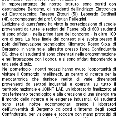
In rappresentanza del nostro Istituto, sono partiti con
destinazione Bergamo, gli studenti dell’indirizzo Elettronica
ed Elettrotecnica: Faresse Zitouni (5I), Leonardo Cardinali
(4I), accompagnati dal prof. Cristian Pellegrini.
L'edizione di quest'anno ha visto la partecipazione di scuole
provenienti da tutte le regioni del Paese: più di 600 studenti
si sono sfidati - nella prima fase del concorso - in oltre 100
ore di gara. La fase finale del contest si è svolta presso il
polo dell’innovazione tecnologica Kilometro Rosso S.p.a. di
Bergamo, in varie sale, allestite presso l’area Confindustria
BG, dove gli studenti si sono cimentati nella programmazione
e nell'interazione con i cobot, e si sono sfidati rispondendo a
una serie di quiz.
Nel pomeriggio i nostri ragazzi hanno avuto l'opportunità di
visitare il Consorzio Intellimech, un centro di ricerca per la
meccatronica che riunisce realtà di varie dimensioni
provenienti da settori industriali e operanti su tutto il
territorio nazionale e JOiiNT LAB, un laboratorio finalizzato al
trasferimento tecnologico e alla creazione di una sinergia tra
il mondo della ricerca e le esigenze industriali. Gli studenti
sono stati inoltre accompagnati presso i laboratori
dell’Università di Bergamo collocati all’interno degli spazi
Confindustria, per visionare e toccare con mano prototipi di