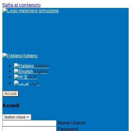
Salta al contenuto
Italiano
Italiano
English
中文
عربى
Accedi
Accedi
button close
×
Nome Utente
Password