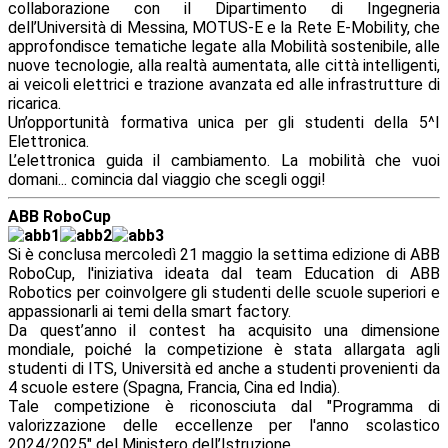
collaborazione con il Dipartimento di Ingegneria
dell’Università di Messina, MOTUS-E e la Rete E-Mobility, che
approfondisce tematiche legate alla Mobilità sostenibile, alle
nuove tecnologie, alla realtà aumentata, alle città intelligenti,
ai veicoli elettrici e trazione avanzata ed alle infrastrutture di
ricarica.
Un’opportunità formativa unica per gli studenti della 5^I
Elettronica.
L’elettronica guida il cambiamento. La mobilità che vuoi
domani... comincia dal viaggio che scegli oggi!
ABB RoboCup
Si è conclusa mercoledì 21 maggio la settima edizione di ABB
RoboCup, l'iniziativa ideata dal team Education di ABB
Robotics per coinvolgere gli studenti delle scuole
superiori e
appassionarli ai temi della smart factory.
Da quest’anno il contest ha acquisito una dimensione
mondiale, poiché la competizione è stata allargata agli
studenti di ITS, Università ed anche a studenti provenienti da
4 scuole estere (Spagna, Francia, Cina ed India).
Tale competizione è riconosciuta dal "Programma di
valorizzazione delle eccellenze per l'anno scolastico
2024/2025" del Ministero dell’Istruzione.