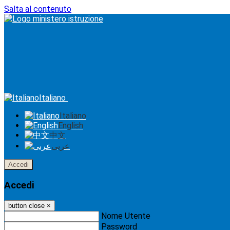
Salta al contenuto
Italiano
Italiano
English
中文
عربى
Accedi
Accedi
button close
×
Nome Utente
Password