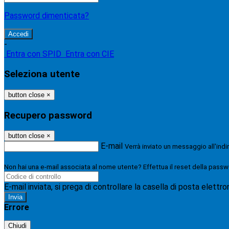
Password dimenticata?
-
Entra con SPID
Entra con CIE
Seleziona utente
button close
×
Recupero password
button close
×
E-mail
Verrà inviato un messaggio all'indi
Non hai una e-mail associata al nome utente? Effettua il reset della passw
E-mail inviata, si prega di controllare la casella di posta elettro
Errore
Chiudi