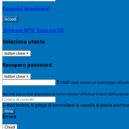
Password dimenticata?
-
Entra con SPID
Entra con CIE
Seleziona utente
button close
×
Recupero password
button close
×
E-mail
Verrà inviato un messaggio all'indi
Non hai una e-mail associata al nome utente? Effettua il reset della passw
E-mail inviata, si prega di controllare la casella di posta elettro
Errore
Chiudi