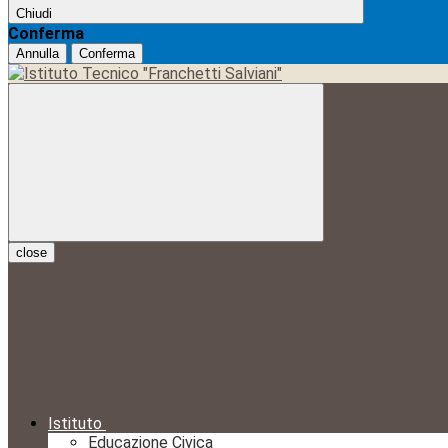
Chiudi
Conferma
Annulla
Conferma
close
Istituto
Educazione Civica