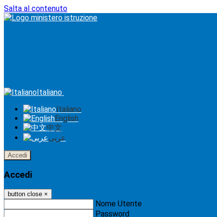
Salta al contenuto
Italiano
Italiano
English
中文
عربى
Accedi
Accedi
button close
×
Nome Utente
Password