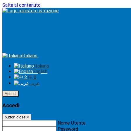
Salta al contenuto
Italiano
Italiano
English
中文
عربى
Accedi
Accedi
button close
×
Nome Utente
Password