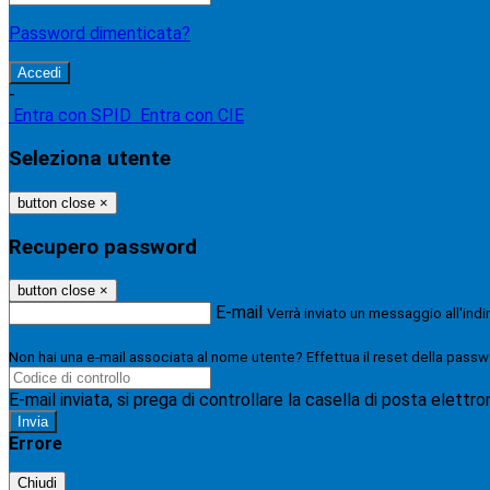
Password dimenticata?
-
Entra con SPID
Entra con CIE
Seleziona utente
button close
×
Recupero password
button close
×
E-mail
Verrà inviato un messaggio all'indi
Non hai una e-mail associata al nome utente? Effettua il reset della passw
E-mail inviata, si prega di controllare la casella di posta elettro
Errore
Chiudi