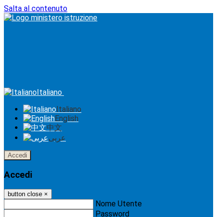
Salta al contenuto
Italiano
Italiano
English
中文
عربى
Accedi
Accedi
button close
×
Nome Utente
Password