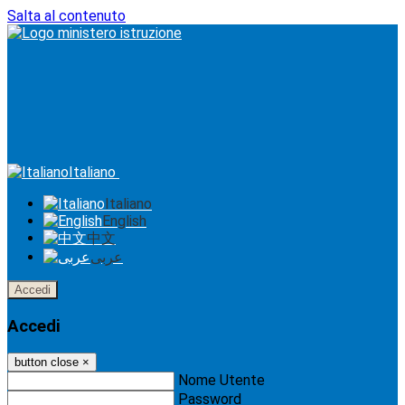
Salta al contenuto
Italiano
Italiano
English
中文
عربى
Accedi
Accedi
button close
×
Nome Utente
Password