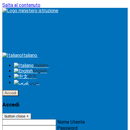
Salta al contenuto
Italiano
Italiano
English
中文
عربى
Accedi
Accedi
button close
×
Nome Utente
Password