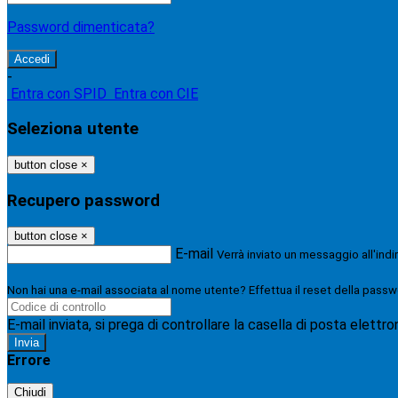
Password dimenticata?
-
Entra con SPID
Entra con CIE
Seleziona utente
button close
×
Recupero password
button close
×
E-mail
Verrà inviato un messaggio all'indi
Non hai una e-mail associata al nome utente? Effettua il reset della passw
E-mail inviata, si prega di controllare la casella di posta elettro
Errore
Chiudi