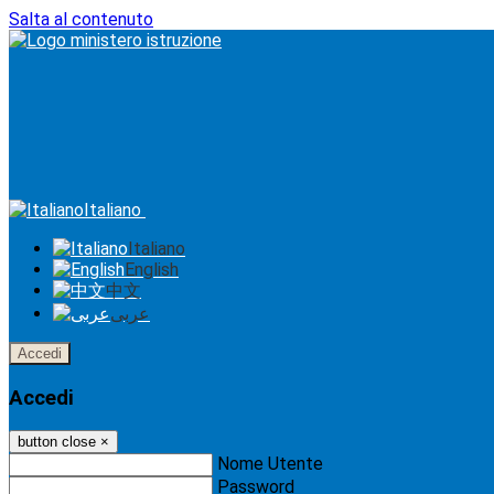
Salta al contenuto
Italiano
Italiano
English
中文
عربى
Accedi
Accedi
button close
×
Nome Utente
Password