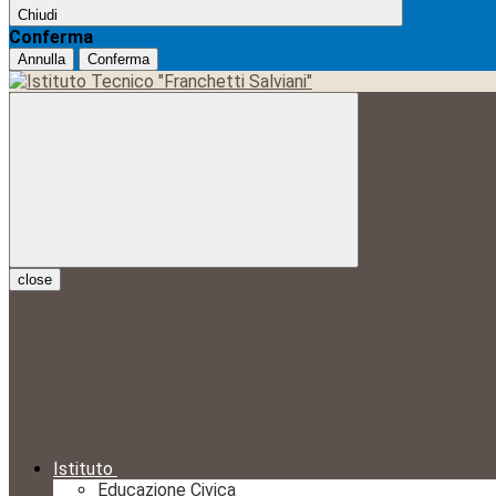
Chiudi
Conferma
Annulla
Conferma
close
Istituto
Educazione Civica