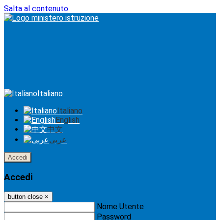
Salta al contenuto
Italiano
Italiano
English
中文
عربى
Accedi
Accedi
button close
×
Nome Utente
Password