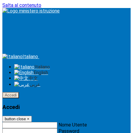
Salta al contenuto
Italiano
Italiano
English
中文
عربى
Accedi
Accedi
button close
×
Nome Utente
Password