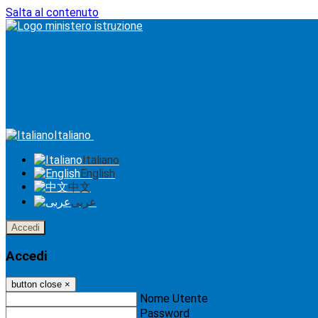
Salta al contenuto
Italiano
Italiano
English
中文
عربى
Accedi
Accedi
button close
×
Nome Utente
Password