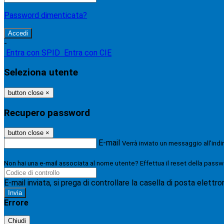
Password dimenticata?
-
Entra con SPID
Entra con CIE
Seleziona utente
button close
×
Recupero password
button close
×
E-mail
Verrà inviato un messaggio all'indi
Non hai una e-mail associata al nome utente? Effettua il reset della passw
E-mail inviata, si prega di controllare la casella di posta elettro
Errore
Chiudi