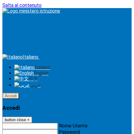
Salta al contenuto
Italiano
Italiano
English
中文
عربى
Accedi
Accedi
button close
×
Nome Utente
Password