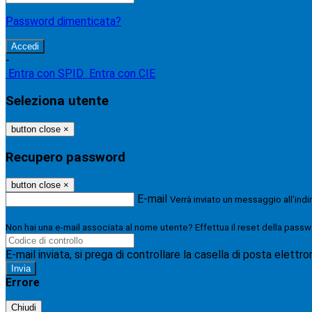
Password dimenticata?
-
Entra con SPID
Entra con CIE
Seleziona utente
button close
×
Recupero password
button close
×
E-mail
Verrà inviato un messaggio all'indi
Non hai una e-mail associata al nome utente? Effettua il reset della passw
E-mail inviata, si prega di controllare la casella di posta elettro
Errore
Chiudi