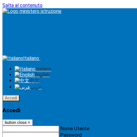
Salta al contenuto
Italiano
Italiano
English
中文
عربى
Accedi
Accedi
button close
×
Nome Utente
Password