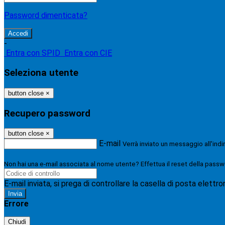
Password dimenticata?
-
Entra con SPID
Entra con CIE
Seleziona utente
button close
×
Recupero password
button close
×
E-mail
Verrà inviato un messaggio all'indi
Non hai una e-mail associata al nome utente? Effettua il reset della passw
E-mail inviata, si prega di controllare la casella di posta elettro
Errore
Chiudi