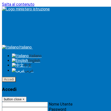
Salta al contenuto
Italiano
Italiano
English
中文
عربى
Accedi
Accedi
button close
×
Nome Utente
Password