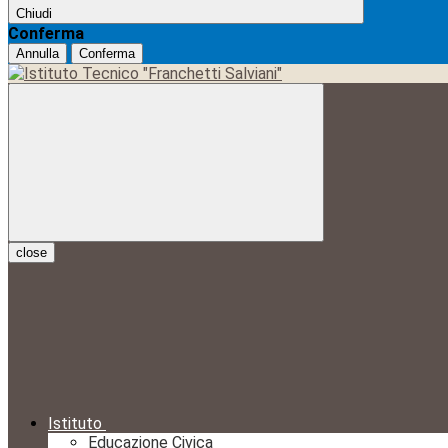
Chiudi
Conferma
Annulla
Conferma
close
Istituto
Educazione Civica