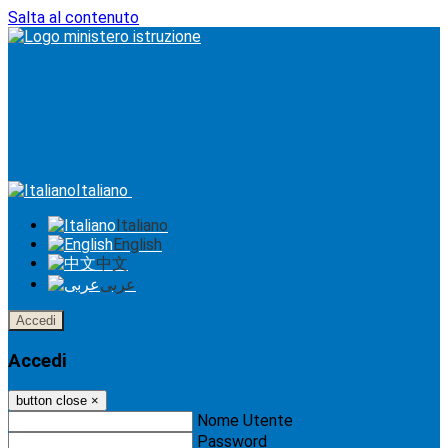
Salta al contenuto
Italiano
Italiano
English
中文
عربى
Accedi
Accedi
button close
×
Nome Utente
Password